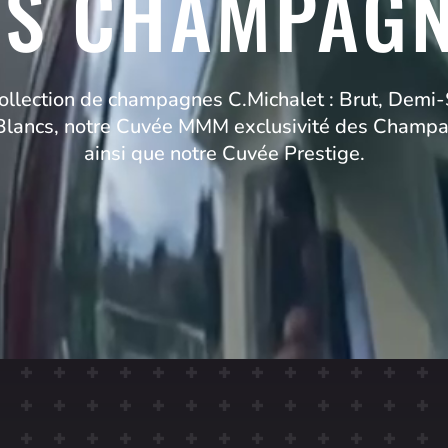
S CHAMPAG
ollection de champagnes C.Michalet : Brut, Demi-
 Blancs, notre Cuvée MMM exclusivité des Champa
ainsi que notre Cuvée Prestige.