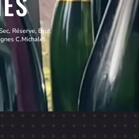
NES
Sec, Réserve, Brut
gnes C.Michalet