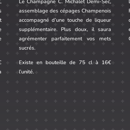
,
Le Champagne C. Michalet Demi-Sec,
s
assemblage des cépages Champenois
t
accompagné d’une touche de liqueur
e
supplémentaire. Plus doux, il saura
e
agrémenter parfaitement vos mets
sucrés.
€
Existe en bouteille de 75 cl à 16€
à
l’unité.