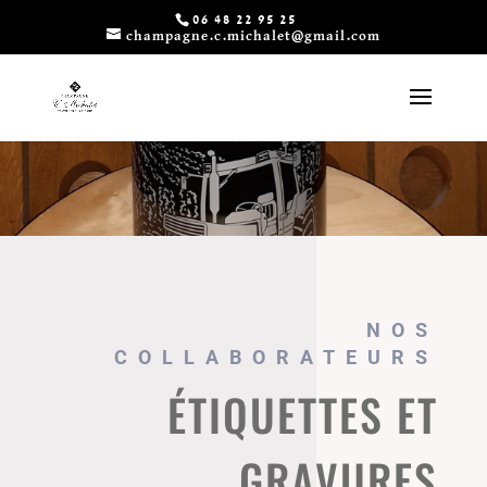
06 48 22 95 25
champagne.c.michalet@gmail.com
NOS
COLLABORATEURS
ÉTIQUETTES ET
GRAVURES